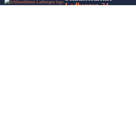
Ladbergen-24
Wir sind Ihr Helfer in Not in Sachen Schlüsseldienst. Zu jeder
Tages- und Nachtzeit für Sie da!
Impressum/Datenschutzerklärung
Stadtteile
Sitemap
Partner
Leistungen
Autoöffnung
Türöffnung
Schlüsselnotdienst