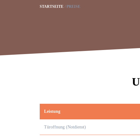
STARTSEITE
PREISE
U
Leistung
Türoffnung (Notdienst)