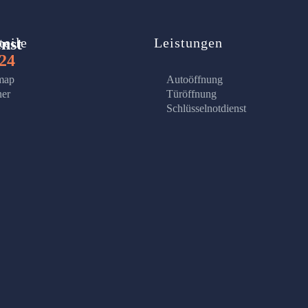
enst
teile
Leistungen
24
map
Autoöffnung
ner
Türöffnung
Schlüsselnotdienst